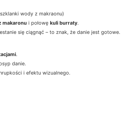
 szklanki wody z makraonu)
z makaronu
i połowę
kuli burraty
.
estanie się ciągnąć – to znak, że danie jest gotowe.
tacjami
.
osyp danie.
hrupkości i efektu wizualnego.