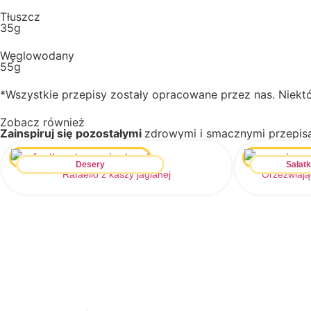
Tłuszcz
35g
Węglowodany
55g
*Wszystkie przepisy zostały opracowane przez nas. Niektó
Zobacz
również
Zainspiruj się pozostałymi
zdrowymi i smacznymi przepis
Desery
Sałatk
Rafaello z kaszy jaglanej
Orzeźwiają