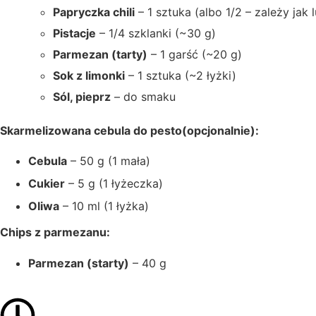
Papryczka chili
– 1 sztuka (albo 1/2 – zależy jak l
Pistacje
– 1/4 szklanki (~30 g)
Parmezan (tarty)
– 1 garść (~20 g)
Sok z limonki
– 1 sztuka (~2 łyżki)
Sól, pieprz
– do smaku
Skarmelizowana cebula do pesto(opcjonalnie):
Cebula
– 50 g (1 mała)
Cukier
– 5 g (1 łyżeczka)
Oliwa
– 10 ml (1 łyżka)
Chips z parmezanu:
Parmezan (starty)
– 40 g