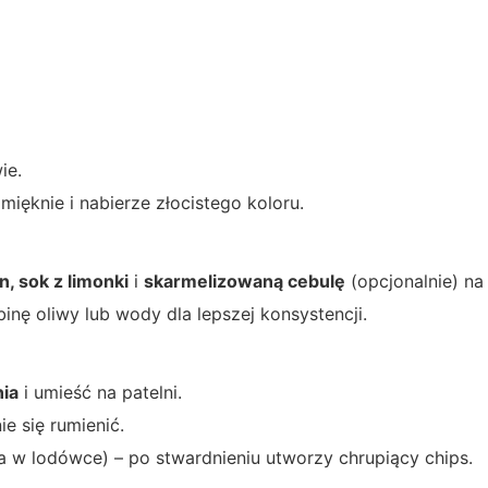
ie.
ięknie i nabierze złocistego koloru.
n, sok z limonki
i
skarmelizowaną cebulę
(opcjonalnie) na
inę oliwy lub wody dla lepszej konsystencji.
nia
i umieść na patelni.
ie się rumienić.
a w lodówce) – po stwardnieniu utworzy chrupiący chips.