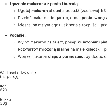
Łączenie makaronu z pesto i burratą
:
Ugotuj
makaron
al dente, odcedź (zachowaj 1/3
Przełóż makaron do garnka, dodaj
pesto, wodę 
Mieszaj na małym ogniu, aż ser się rozpuści i prz
Podanie
:
Wyłóż makaron na talerz, posyp
kruszonymi pis
Rozwarstw
mrożoną malinę
na małe kuleczki i p
Wbij w makaron
chips z parmezanu
, by dodać c
Wartości
odżywcze
(na porcję)
Kcal
620
Białko
30g