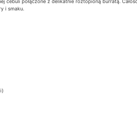
j cebuli połączone z delikatnie roztopioną burratą. Całość
y i smaku.
i)