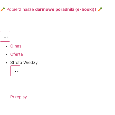
🥕 Pobierz nasze
darmowe poradniki (e-booki)
!
🥕
O nas
Oferta
Strefa Wiedzy
Przepisy