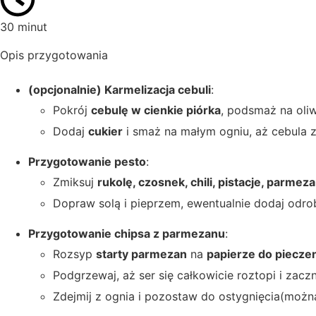
30 minut
Opis przygotowania
(opcjonalnie) Karmelizacja cebuli
:
Pokrój
cebulę w cienkie piórka
, podsmaż na oliw
Dodaj
cukier
i smaż na małym ogniu, aż cebula zm
Przygotowanie pesto
:
Zmiksuj
rukolę, czosnek, chili, pistacje, parmeza
Dopraw solą i pieprzem, ewentualnie dodaj odrob
Przygotowanie chipsa z parmezanu
:
Rozsyp
starty parmezan
na
papierze do piecze
Podgrzewaj, aż ser się całkowicie roztopi i zaczn
Zdejmij z ognia i pozostaw do ostygnięcia(możn