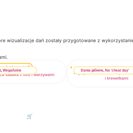
re wizualizacje dań zostały przygotowane z wykorzystaniem
ami.
i
,
Wegańskie
Dania główne
,
Na 'cheat day'
Azjatycki makaron z wieprzowi
ca sałatka z tofu i warzywami
i krewetkami
Wróć do listy przepisów
🛒 Sprawdź nasze zdrowe jadłospisy