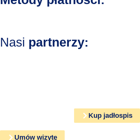
Nasi
partnerzy:
Kup jadłospis
Umów wizytę