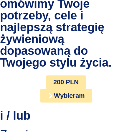
omówimy Twoje
potrzeby, cele i
najlepszą strategię
żywieniową
dopasowaną do
Twojego stylu życia.
200 PLN
Wybieram
i / lub