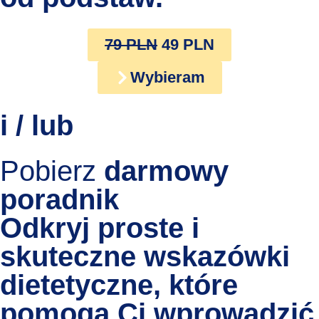
79 PLN
49 PLN
Wybieram
i / lub
Pobierz
darmowy
poradnik
Odkryj proste i
skuteczne wskazówki
dietetyczne, które
pomogą Ci wprowadzić