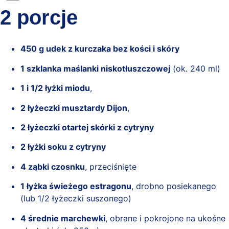
2 porcje
450 g udek z kurczaka bez kości i skóry
1 szklanka maślanki niskotłuszczowej
(ok. 240 ml)
1 i 1/2 łyżki miodu
,
2 łyżeczki musztardy Dijon
,
2 łyżeczki otartej skórki z cytryny
2 łyżki soku z cytryny
4 ząbki czosnku
, przeciśnięte
1 łyżka świeżego estragonu
, drobno posiekanego
(lub 1/2 łyżeczki suszonego)
4 średnie marchewki
, obrane i pokrojone na ukośne