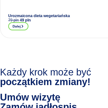
Urozmaicona dieta wegetariańska
79 pln
49 pln
Dalej
Każdy krok może być
początkiem zmiany!
Umów wizytę
Zamów jadłospis