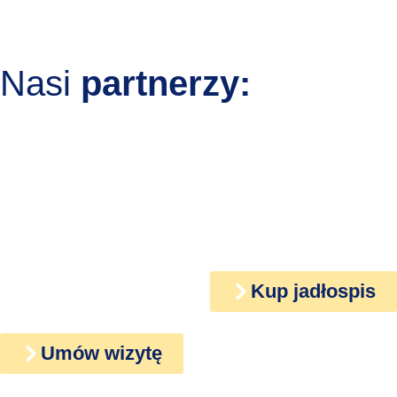
Nasi
partnerzy:
Kup jadłospis
Umów wizytę