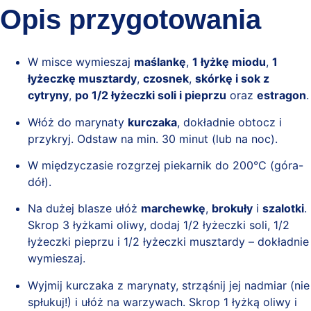
Opis przygotowania
W misce wymieszaj
maślankę
,
1 łyżkę miodu
,
1
łyżeczkę musztardy
,
czosnek
,
skórkę i sok z
cytryny
,
po 1/2 łyżeczki soli i pieprzu
oraz
estragon
.
Włóż do marynaty
kurczaka
, dokładnie obtocz i
przykryj. Odstaw na min. 30 minut (lub na noc).
W międzyczasie rozgrzej piekarnik do 200°C (góra-
dół).
Na dużej blasze ułóż
marchewkę
,
brokuły
i
szalotki
.
Skrop 3 łyżkami oliwy, dodaj 1/2 łyżeczki soli, 1/2
łyżeczki pieprzu i 1/2 łyżeczki musztardy – dokładnie
wymieszaj.
Wyjmij kurczaka z marynaty, strząśnij jej nadmiar (nie
spłukuj!) i ułóż na warzywach. Skrop 1 łyżką oliwy i