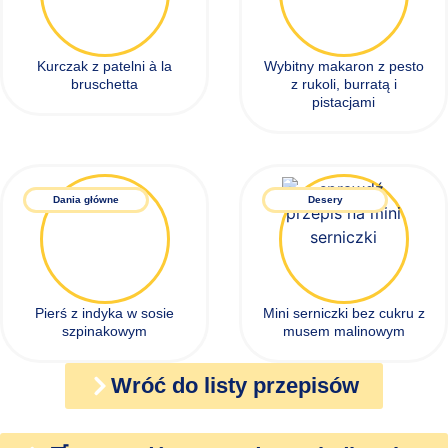
Kurczak z patelni à la
Wybitny makaron z pesto
bruschetta
z rukoli, burratą i
pistacjami
Dania główne
Desery
Pierś z indyka w sosie
Mini serniczki bez cukru z
szpinakowym
musem malinowym
Wróć do listy przepisów