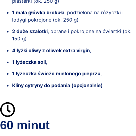
plasterki (ok. 250 g)
1 mała główka brokuła
, podzielona na różyczki i
łodygi pokrojone (ok. 250 g)
2 duże szalotki
, obrane i pokrojone na ćwiartki (ok.
150 g)
4 łyżki oliwy z oliwek extra virgin
,
1 łyżeczka soli
,
1 łyżeczka świeżo mielonego pieprzu
,
Kliny cytryny do podania (opcjonalnie)
60 minut