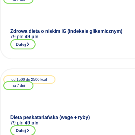
Zdrowa dieta o niskim IG (indeksie glikemicznym)
79 pln
49 pln
Dalej
od 1500 do 2500 kcal
na 7 dni
Dieta peskatariańska (wege + ryby)
79 pln
49 pln
Dalej